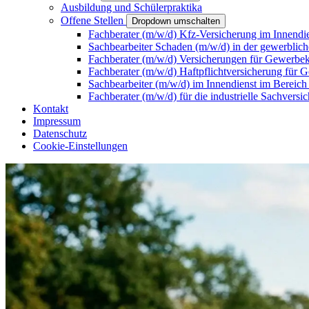
Ausbildung und Schülerpraktika
Offene Stellen
Dropdown umschalten
Fachberater (m/w/d) Kfz-Versicherung im Innendi
Sachbearbeiter Schaden (m/w/d) in der gewerblich
Fachberater (m/w/d) Versicherungen für Gewerbe
Fachberater (m/w/d) Haftpflichtversicherung für 
Sachbearbeiter (m/w/d) im Innendienst im Bereich
Fachberater (m/w/d) für die industrielle Sachversi
Kontakt
Impressum
Datenschutz
Cookie-Einstellungen